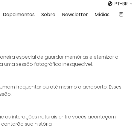
PT-BR
Depoimentos
Sobre
Newsletter
Mídias
eira especial de guardar memórias e eternizar o
ra uma sessão fotográfica inesquecível.
tumam frequentar ou até mesmo o aeroporto. Esses
ssão.
 as interações naturais entre vocês aconteçam.
ontarão sua história.