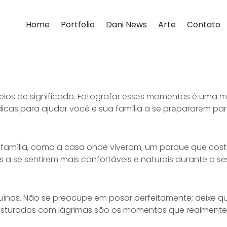
Home
Portfolio
Dani News
Arte
Contato
s de significado. Fotografar esses momentos é uma man
dicas para ajudar você e sua família a se prepararem pa
 família, como a casa onde viveram, um parque que cos
os a se sentirem mais confortáveis e naturais durante a se
as. Não se preocupe em posar perfeitamente; deixe que
isturados com lágrimas são os momentos que realmente c