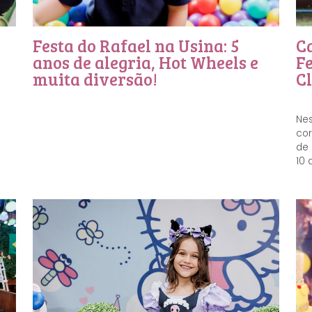
Festa do Rafael na Usina: 5
C
s
anos de alegria, Hot Wheels e
Fe
muita diversão!
Cl
Nes
cor
de 
10 