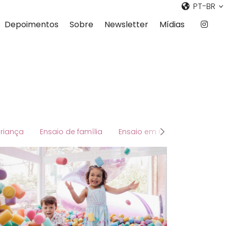
PT-BR
Depoimentos
Sobre
Newsletter
Mídias
Criança
Ensaio de família
Ensaio em Casa
Ensaio d