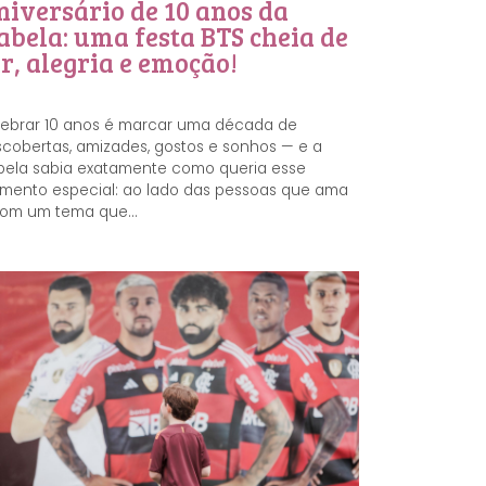
niversário de 10 anos da
abela: uma festa BTS cheia de
r, alegria e emoção!
ebrar 10 anos é marcar uma década de
cobertas, amizades, gostos e sonhos — e a
bela sabia exatamente como queria esse
ento especial: ao lado das pessoas que ama
om um tema que...