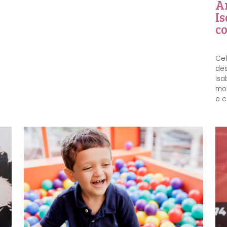
A
Is
co
Cel
des
Isa
mom
e c